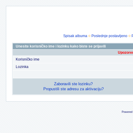
Spisak albuma
Poslednje postavljeno
Unesite korisničko ime i lozinku kako biste se prijavili
Upozoren
Korisničko ime
Lozinka
Zaboravili ste lozinku?
Propustili ste adresu za aktivaciju?
Powered