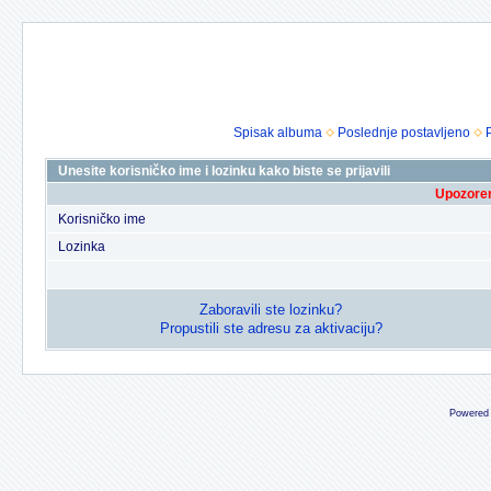
Spisak albuma
Poslednje postavljeno
Unesite korisničko ime i lozinku kako biste se prijavili
Upozoren
Korisničko ime
Lozinka
Zaboravili ste lozinku?
Propustili ste adresu za aktivaciju?
Powered