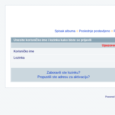
Spisak albuma
Poslednje postavljeno
Unesite korisničko ime i lozinku kako biste se prijavili
Upozoren
Korisničko ime
Lozinka
Zaboravili ste lozinku?
Propustili ste adresu za aktivaciju?
Powered