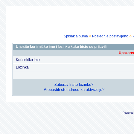
Spisak albuma
Poslednje postavljeno
Unesite korisničko ime i lozinku kako biste se prijavili
Upozoren
Korisničko ime
Lozinka
Zaboravili ste lozinku?
Propustili ste adresu za aktivaciju?
Powered