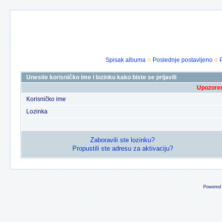
Spisak albuma
Poslednje postavljeno
Unesite korisničko ime i lozinku kako biste se prijavili
Upozoren
Korisničko ime
Lozinka
Zaboravili ste lozinku?
Propustili ste adresu za aktivaciju?
Powered