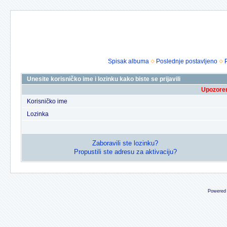
Spisak albuma
Poslednje postavljeno
Unesite korisničko ime i lozinku kako biste se prijavili
Upozoren
Korisničko ime
Lozinka
Zaboravili ste lozinku?
Propustili ste adresu za aktivaciju?
Powered