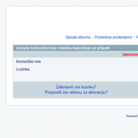
Spisak albuma
Poslednje postavljeno
Unesite korisničko ime i lozinku kako biste se prijavili
Upozoren
Korisničko ime
Lozinka
Zaboravili ste lozinku?
Propustili ste adresu za aktivaciju?
Powered