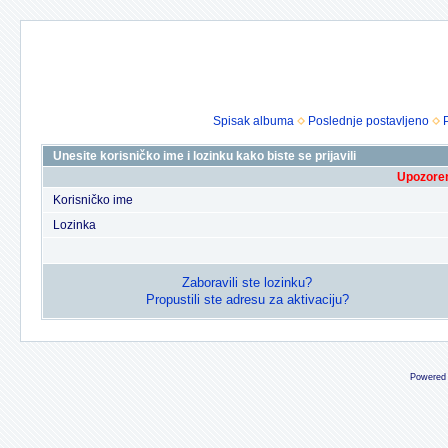
Spisak albuma
Poslednje postavljeno
Unesite korisničko ime i lozinku kako biste se prijavili
Upozoren
Korisničko ime
Lozinka
Zaboravili ste lozinku?
Propustili ste adresu za aktivaciju?
Powered