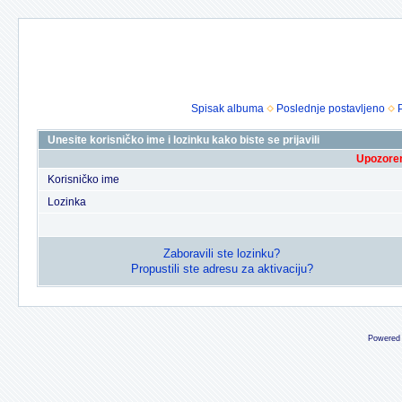
Spisak albuma
Poslednje postavljeno
Unesite korisničko ime i lozinku kako biste se prijavili
Upozoren
Korisničko ime
Lozinka
Zaboravili ste lozinku?
Propustili ste adresu za aktivaciju?
Powered