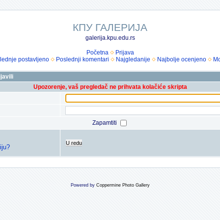
КПУ ГАЛЕРИЈА
galerija.kpu.edu.rs
Početna
Prijava
lednje postavljeno
Poslednji komentari
Najgledanije
Najbolje ocenjeno
Mo
avili
Upozorenje, vaš pregledač ne prihvata kolačiće skripta
Zapamtiti
U redu
iju?
Powered by
Coppermine Photo Gallery