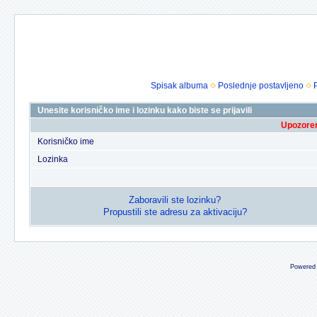
Spisak albuma
Poslednje postavljeno
Unesite korisničko ime i lozinku kako biste se prijavili
Upozoren
Korisničko ime
Lozinka
Zaboravili ste lozinku?
Propustili ste adresu za aktivaciju?
Powered