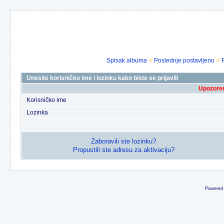
Spisak albuma
Poslednje postavljeno
Unesite korisničko ime i lozinku kako biste se prijavili
Upozoren
Korisničko ime
Lozinka
Zaboravili ste lozinku?
Propustili ste adresu za aktivaciju?
Powered