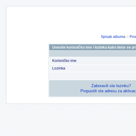
Spisak albuma
Pos
Unesite korisničko ime i lozinku kako biste se prij
Korisničko ime
Lozinka
Zaboravili ste lozinku?
Propustili ste adresu za aktivac