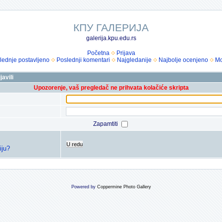
КПУ ГАЛЕРИЈА
galerija.kpu.edu.rs
Početna
Prijava
lednje postavljeno
Poslednji komentari
Najgledanije
Najbolje ocenjeno
Mo
avili
Upozorenje, vaš pregledač ne prihvata kolačiće skripta
Zapamtiti
U redu
iju?
Powered by
Coppermine Photo Gallery