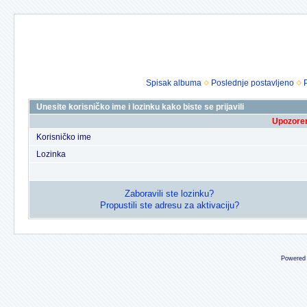
Spisak albuma
Poslednje postavljeno
Unesite korisničko ime i lozinku kako biste se prijavili
Upozoren
Korisničko ime
Lozinka
Zaboravili ste lozinku?
Propustili ste adresu za aktivaciju?
Powered