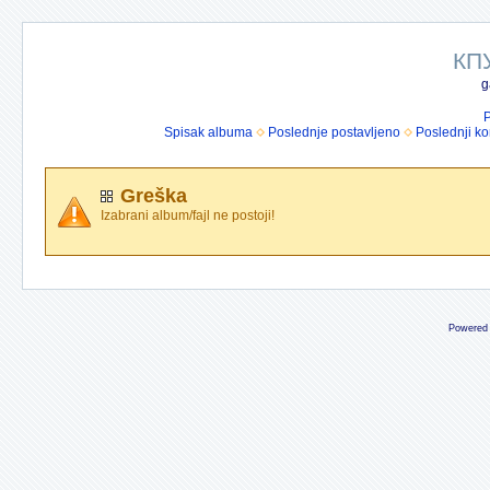
КП
g
P
Spisak albuma
Poslednje postavljeno
Poslednji k
Greška
Izabrani album/fajl ne postoji!
Powered