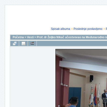
Spisak albuma
Poslednje postavljeno
Početna
>
Vesti
>
Prof. dr Željko Nikač učestvovao na Međunarodno n