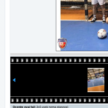
Ocenite ovaj fajl
(Još uvek nema glasova)