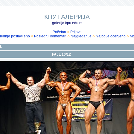
КПУ ГАЛЕРИЈА
galerija.kpu.edu.rs
Početna
Prijava
lednje postavljeno
Poslednji komentari
Najgledanije
Najbolje ocenjeno
Mo
9.
FAJL 10/12