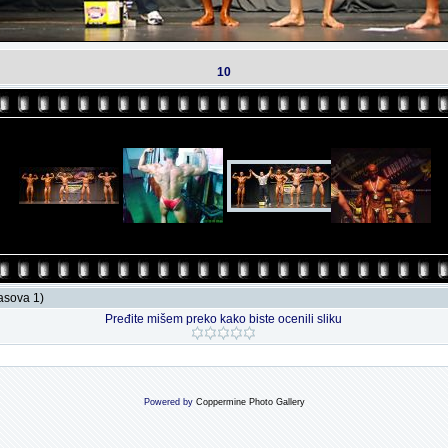
10
lasova 1)
Pređite mišem preko kako biste ocenili sliku
Powered by
Coppermine Photo Gallery