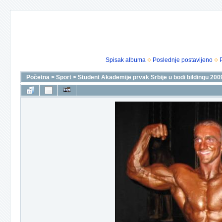
Spisak albuma
Poslednje postavljeno
Početna
>
Sport
>
Student Akademije prvak Srbije u bodi bildingu 200