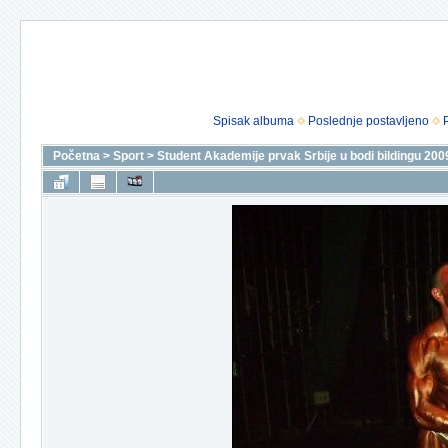
Spisak albuma
Poslednje postavljeno
Početna
>
Sport
>
Student Akademije prvak Srbije u bodi bildingu 200