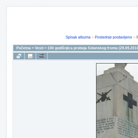
Spisak albuma
Poslednje postavljeno
Početna
>
Vesti
>
100 godišnjica proboja Solunskog fronta (29.09.201