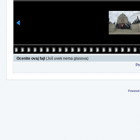
Ocenite ovaj fajl
(Još uvek nema glasova)
Pr
Powered