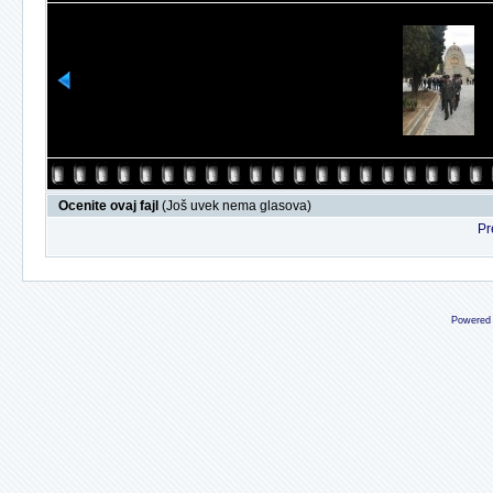
Ocenite ovaj fajl
(Još uvek nema glasova)
Pr
Powered