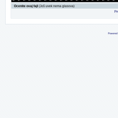
Ocenite ovaj fajl
(Još uvek nema glasova)
Pr
Powered