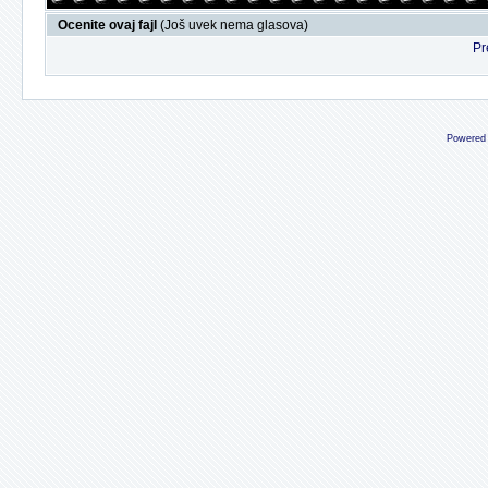
Ocenite ovaj fajl
(Još uvek nema glasova)
Pr
Powered