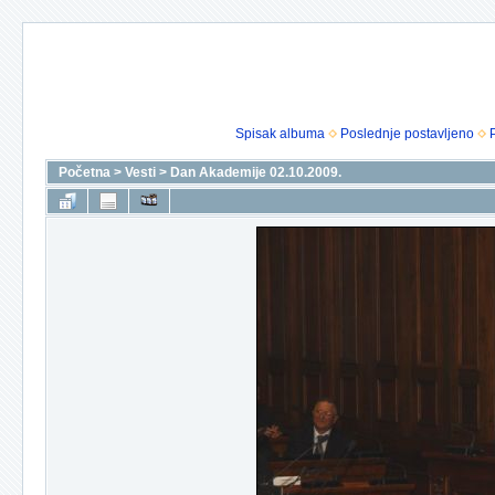
Spisak albuma
Poslednje postavljeno
Početna
>
Vesti
>
Dan Akademije 02.10.2009.