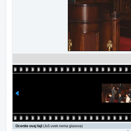
Ocenite ovaj fajl
(Još uvek nema glasova)