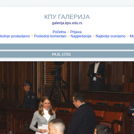
КПУ ГАЛЕРИЈА
galerija.kpu.edu.rs
Početna
Prijava
lednje postavljeno
Poslednji komentari
Najgledanije
Najbolje ocenjeno
Mo
FAJL 17/31