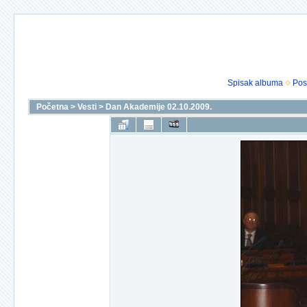
Spisak albuma
Pos
Početna
>
Vesti
>
Dan Akademije 02.10.2009.