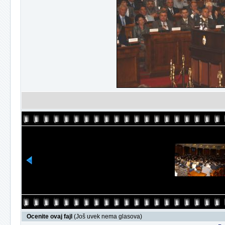
Ocenite ovaj fajl
(Još uvek nema glasova)