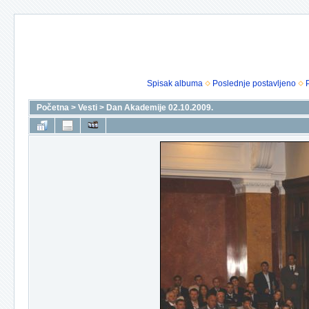
Spisak albuma
Poslednje postavljeno
Početna
>
Vesti
>
Dan Akademije 02.10.2009.