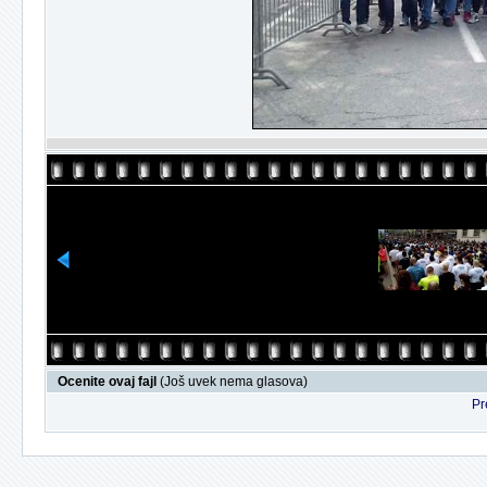
Ocenite ovaj fajl
(Još uvek nema glasova)
Pr