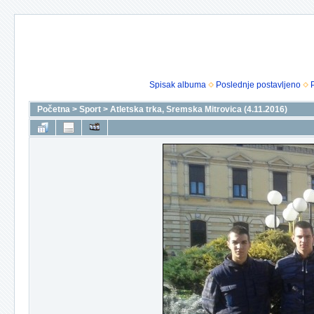
Spisak albuma
Poslednje postavljeno
Početna
>
Sport
>
Atletska trka, Sremska Mitrovica (4.11.2016)