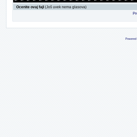
Ocenite ovaj fajl
(Još uvek nema glasova)
Pr
Powered