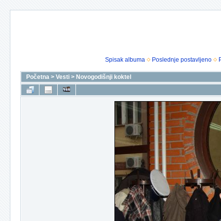
Spisak albuma
Poslednje postavljeno
Početna
>
Vesti
>
Novogodišnji koktel