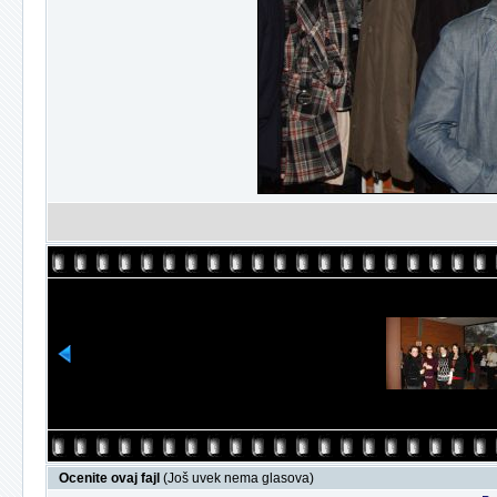
Ocenite ovaj fajl
(Još uvek nema glasova)