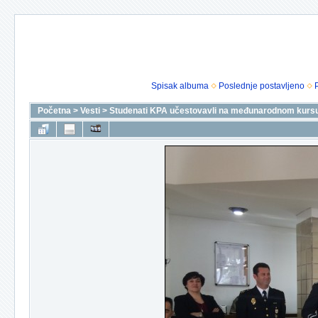
Spisak albuma
Poslednje postavljeno
Početna
>
Vesti
>
Studenati KPA učestovavli na međunarodnom kursu o