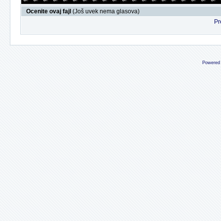
Ocenite ovaj fajl
(Još uvek nema glasova)
Pr
Powered