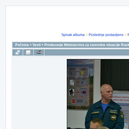
Spisak albuma
Poslednje postavljeno
Početna
>
Vesti
>
Predavanje Ministarstva za vanredne situacije Rusk