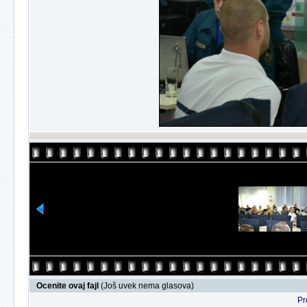
Ocenite ovaj fajl
(Još uvek nema glasova)
Pr