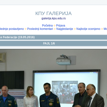
КПУ ГАЛЕРИЈА
galerija.kpu.edu.rs
Početna
Prijava
lednje postavljeno
Poslednji komentari
Najgledanije
Najbolje ocenjeno
Mo
e Federacije (19.05.2016)
FAJL 1/6