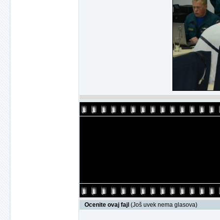
Ocenite ovaj fajl
(Još uvek nema glasova)