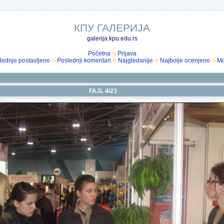
КПУ ГАЛЕРИЈА
galerija.kpu.edu.rs
Početna
Prijava
lednje postavljeno
Poslednji komentari
Najgledanije
Najbolje ocenjeno
Mo
FAJL 4/23