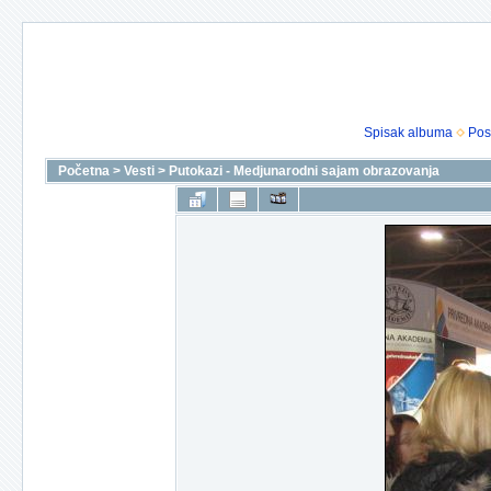
Spisak albuma
Pos
Početna
>
Vesti
>
Putokazi - Medjunarodni sajam obrazovanja