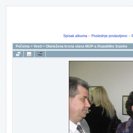
Spisak albuma
Poslednje postavljeno
Početna
>
Vesti
>
Obeležena krsna slava MUP-a Republike Srpske