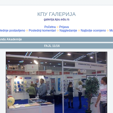
КПУ ГАЛЕРИЈА
galerija.kpu.edu.rs
Početna
Prijava
lednje postavljeno
Poslednji komentari
Najgledanije
Najbolje ocenjeno
Mo
štandu Akademije
FAJL 11/16