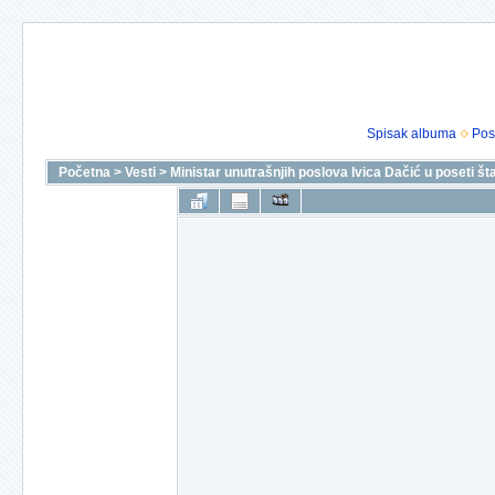
Spisak albuma
Pos
Početna
>
Vesti
>
Ministar unutrašnjih poslova Ivica Dačić u poseti 