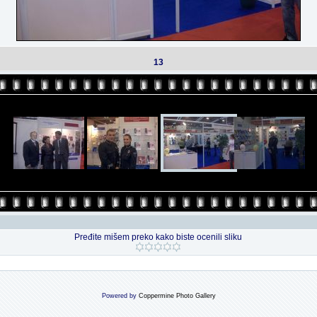
13
Pređite mišem preko kako biste ocenili sliku
Powered by
Coppermine Photo Gallery