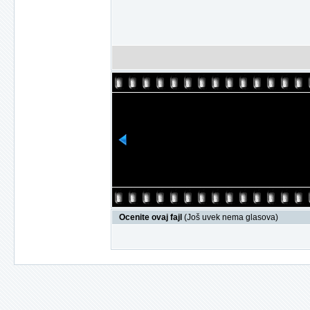
Ocenite ovaj fajl
(Još uvek nema glasova)