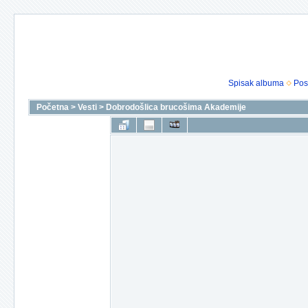
Spisak albuma
Pos
Početna
>
Vesti
>
Dobrodošlica brucošima Akademije