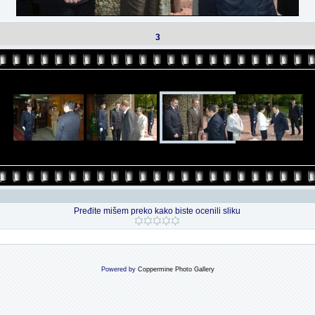
3
Pređite mišem preko kako biste ocenili sliku
Powered by
Coppermine Photo Gallery