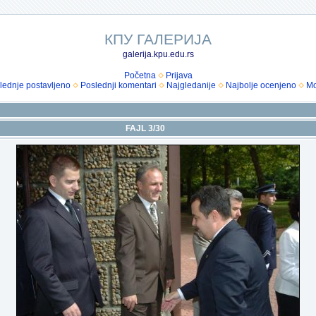
КПУ ГАЛЕРИЈА
galerija.kpu.edu.rs
Početna
Prijava
lednje postavljeno
Poslednji komentari
Najgledanije
Najbolje ocenjeno
Mo
FAJL 3/30