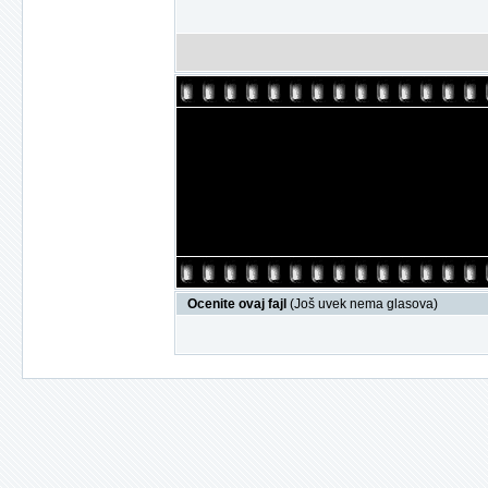
Ocenite ovaj fajl
(Još uvek nema glasova)