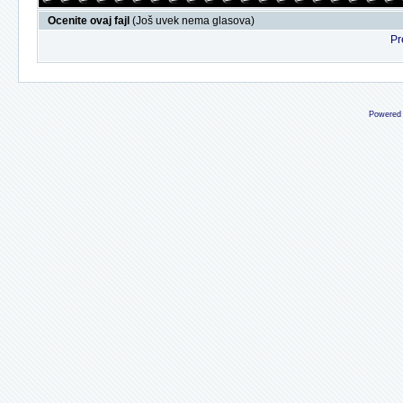
Ocenite ovaj fajl
(Još uvek nema glasova)
Pr
Powered