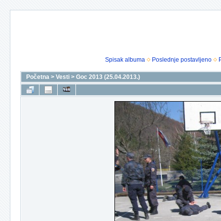
Spisak albuma
Poslednje postavljeno
Početna
>
Vesti
>
Goc 2013 (25.04.2013.)