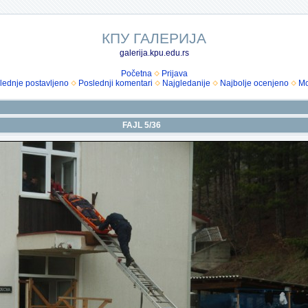
КПУ ГАЛЕРИЈА
galerija.kpu.edu.rs
Početna
Prijava
lednje postavljeno
Poslednji komentari
Najgledanije
Najbolje ocenjeno
Mo
FAJL 5/36