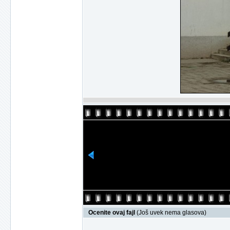
Ocenite ovaj fajl
(Još uvek nema glasova)