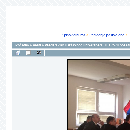
Spisak albuma
Poslednje postavljeno
Početna
>
Vesti
>
Predstavnici Državnog univerziteta u Lavovu poseti