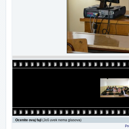
Ocenite ovaj fajl
(Još uvek nema glasova)
Pr