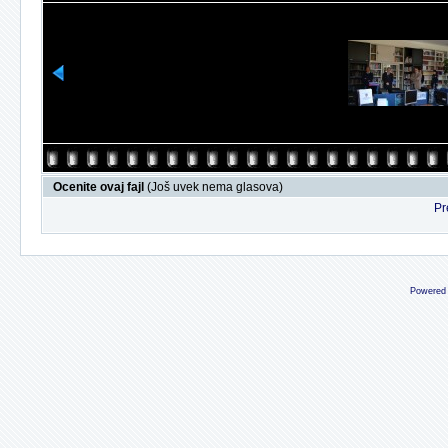
Ocenite ovaj fajl
(Još uvek nema glasova)
Pr
Powered