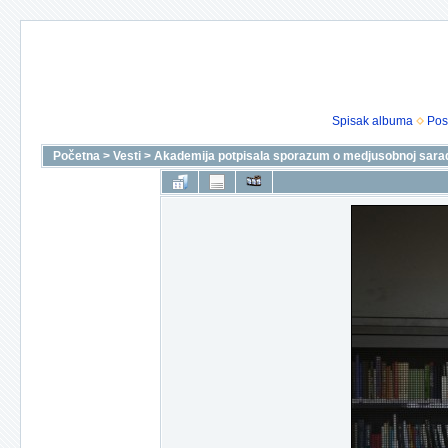
Spisak albuma
Pos
Početna
>
Vesti
>
Akademija potpisala sporazum o medjusobnoj sarad