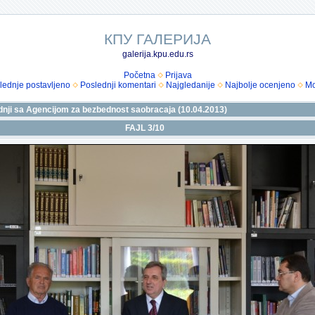
КПУ ГАЛЕРИЈА
galerija.kpu.edu.rs
Početna
Prijava
lednje postavljeno
Poslednji komentari
Najgledanije
Najbolje ocenjeno
Mo
nji sa Agencijom za bezbednost saobracaja (10.04.2013)
FAJL 3/10