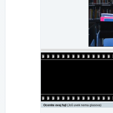
Ocenite ovaj fajl
(Još uvek nema glasova)