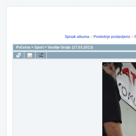
Spisak albuma
Poslednje postavljeno
Početna
>
Sport
>
Vasilije Grujic (17.03.2013)