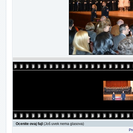
Ocenite ovaj fajl
(Još uvek nema glasova)
Pr