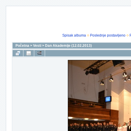
Spisak albuma
Poslednje postavljeno
Početna
>
Vesti
>
Dan Akademije (12.02.2013)