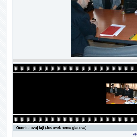
Ocenite ovaj fajl
(Još uvek nema glasova)
Pr