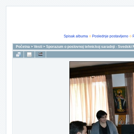
Spisak albuma
Poslednje postavljeno
Početna
>
Vesti
>
Sporazum o poslovnoj tehnickoj saradnji - Svedski N