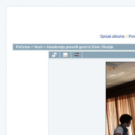
Spisak albuma
Pos
Početna
>
Vesti
>
Akademiju posetili gosti iz Kine i Rusije