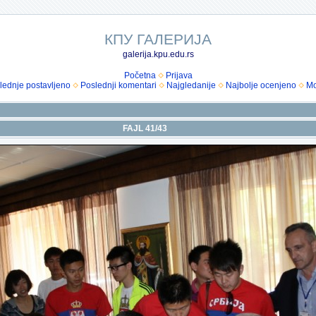
КПУ ГАЛЕРИЈА
galerija.kpu.edu.rs
Početna
Prijava
lednje postavljeno
Poslednji komentari
Najgledanije
Najbolje ocenjeno
Mo
FAJL 41/43