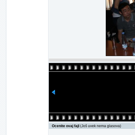
Ocenite ovaj fajl
(Još uvek nema glasova)