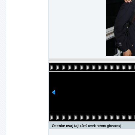
Ocenite ovaj fajl
(Još uvek nema glasova)