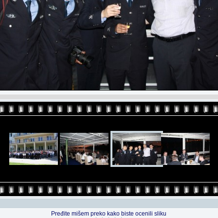
Pređite mišem preko kako biste ocenili sliku