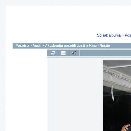
Spisak albuma
Pos
Početna
>
Vesti
>
Akademiju posetili gosti iz Kine i Rusije