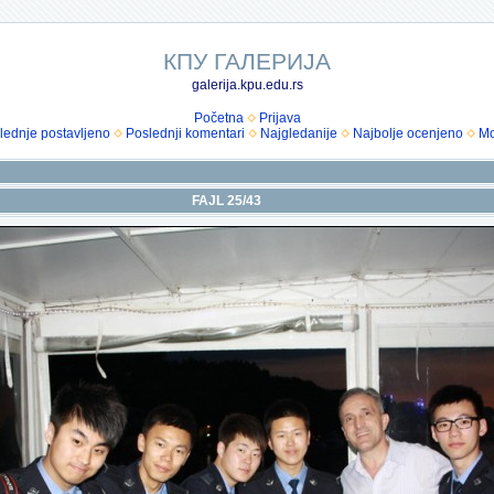
КПУ ГАЛЕРИЈА
galerija.kpu.edu.rs
Početna
Prijava
lednje postavljeno
Poslednji komentari
Najgledanije
Najbolje ocenjeno
Mo
FAJL 25/43