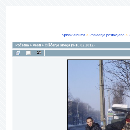
Spisak albuma
Poslednje postavljeno
Početna
>
Vesti
>
Čišćenje snega (9-10.02.2012)