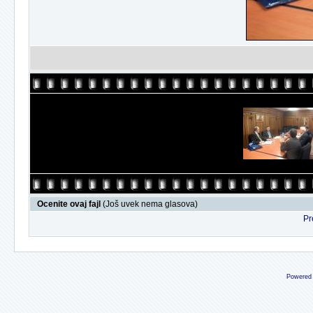
Ocenite ovaj fajl
(Još uvek nema glasova)
Pr
Powered