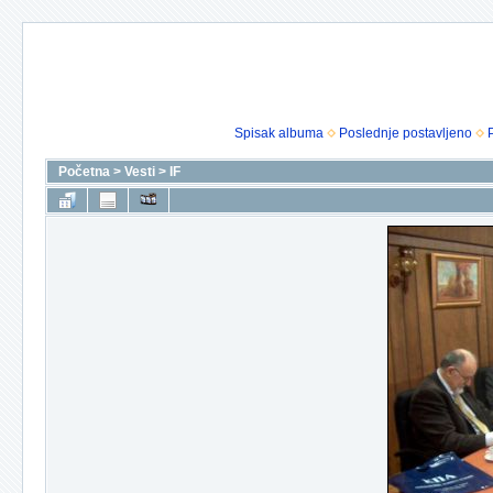
Spisak albuma
Poslednje postavljeno
Početna
>
Vesti
>
IF